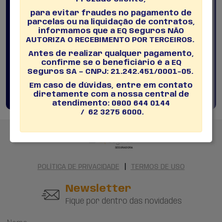
para evitar fraudes no pagamento de
parcelas ou na liquidação de contratos,
informamos que a EQ Seguros NÃO
Dúvidas? Fale com nosso DPO.
AUTORIZA O RECEBIMENTO POR TERCEIROS.
Antes de realizar qualquer pagamento,
confirme se o beneficiário é a EQ
Fernando Costa Doria
Seguros SA – CNPJ: 21.242.451/0001-05.
dpo@grupoequatorial.com.br
Em caso de dúvidas, entre em contato
diretamente com a nossa central de
atendimento: 0800 644 0144
/ 62 3275 6000.
|
POLÍTICA DE PRIVACIDADE
TERMOS DE USO
Newsletter
Fique por dentro das novidades