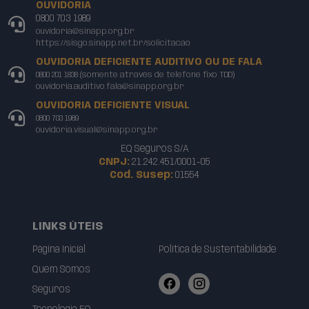
OUVIDORIA
0800 703 1989
ouvidoria@sinapp.org.br
https://sisgo.sinapp.net.br/solicitacao
OUVIDORIA DEFICIENTE AUDITIVO OU DE FALA
0800 201 1838 (somente através de telefone fixo TDD)
ouvidoria.auditivo.fala@sinapp.org.br
OUVIDORIA DEFICIENTE VISUAL
0800 703 1989
ouvidoria.visual@sinapp.org.br
EQ Seguros S/A
CNPJ:
21.242.451/0001-05
Cod. Susep:
01554
LINKS ÚTEIS
Página Inicial
Política de Sustentabilidade
Quem Somos
Seguros