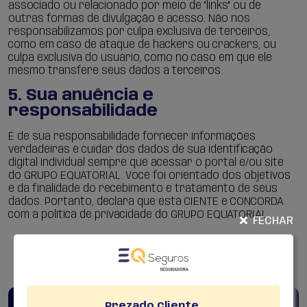
associado ou relacionado por meio de "links" ou de
outras formas de divulgação e acesso. Não nos
responsabilizamos por culpa exclusiva de terceiros,
como em caso de ataque de hackers ou crackers, ou
culpa exclusiva do usuário, como no caso em que ele
mesmo transfere seus dados a terceiros.
5. Sua anuência e
responsabilidade
É de sua responsabilidade fornecer informações
verdadeiras e cuidar dos dados de sua identificação
digital individual sempre que acessar o portal e/ou site
do GRUPO EQUATORIAL. Você foi orientado dos objetivos
e da finalidade do recebimento e tratamento de seus
dados. Portanto, declara que está CIENTE e CONCORDA
com a política de privacidade do GRUPO EQUATORIAL.
FECHAR
Prezado Cliente,