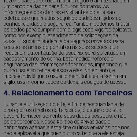
fazer o cadastro, tudo fica protegido e armazenado em
um banco de dados para futuros contatos. As
informações dos clientes e visitantes do site são
coletadas e guardadas seguindo padrões rígidos de
confidencialidade e segurança. Também podemos tratar
os dados para cumprir com a legislação vigente aplicável,
como por exemplo, atendimento de solicitações da
SUSEP – Superintendência de Seguros Privados. Para
acesso às áreas do portal ou às suas seções, que
requerem autenticação do usuário, será solicitado um
cadastramento de senha. Esta medida reforça a
segurança das informações fornecidas, impedindo que
outro usuário tenha acesso a elas. No entanto, é
imprescindível que o usuário mantenha esta senha em
sigilo, assim como todos os demais códigos de acesso.
4. Relacionamento com Terceiros
Durante a utilização do site, a fim de resguardar e de
proteger os direitos de terceiros, o usuário do site
deverá fornecer somente seus dados pessoais, e não
os de terceiros. Nossa Política de Privacidade é
pertinente apenas a este site ou links enviados por nós,
não é aplicável a qualquer outro "site" que a ele esteja