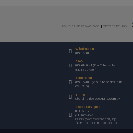
Nós podemos
Seguros pod
produto.
Preencha o
seguir e e
contato co
Nome