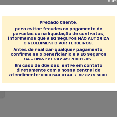
– Endpoint para
ação
otação de um seguro, sem o envio de proposta para a
 Uma vez cotado, o seguro pode ser enviado como
steriormente, sem o preenchimento dos dados já
na cotação.
são de Certificados
s – Endpoint para emissão de certificados Permite a
um certificado de seguro já emitido.