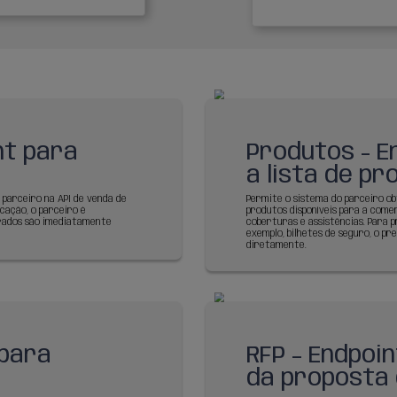
Auxílio funeral individual e familiar
Morte
Morte acidental
Invalidez Permanente Total por Acidente
Despesas médicas, Hospitalares e/ou
Odontológicas por Acidente Pessoal
Entre em contato e saiba mais sobre
nossas coberturas de seguros
Fale com um especialista