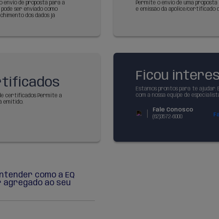
h - Endpoint para
nticação
utenticação do sistema do parceiro na API de venda de
EQ Seguros. Após a autenticação, o parceiro é
o e os serviços pré-configurados são imediatamente
ados.