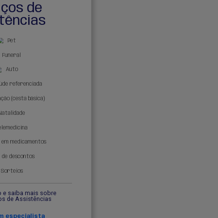
alizados
de acordo com 
de do seu negócio
Serviço
Assistên
Pet
Funeral
Auto
Rede saúde refe