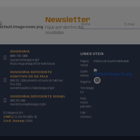
 ajudar você a entender como a EQ
e oferecer valor agregado ao seu
 formulário a
ntraremos em
m você
Pre