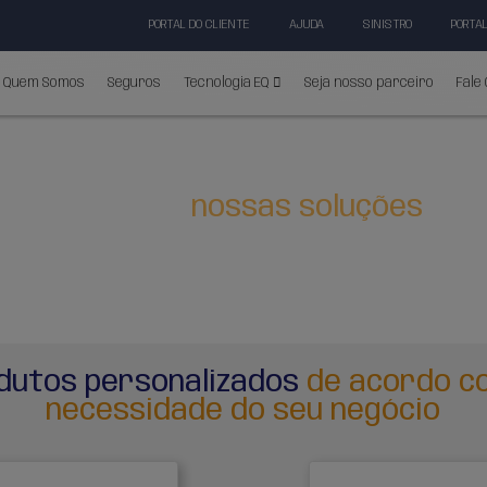
PORTAL 
Página Inicial
Quem Somos
Seguros
T
es
Conheça
Queremos ajudar você a transfo
ao seu produto. Conheça a seg