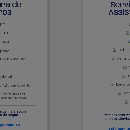
Produtos person
necessida
Cobertura de
seguros
Viagem
Educacional
Prestamista
Desemprego