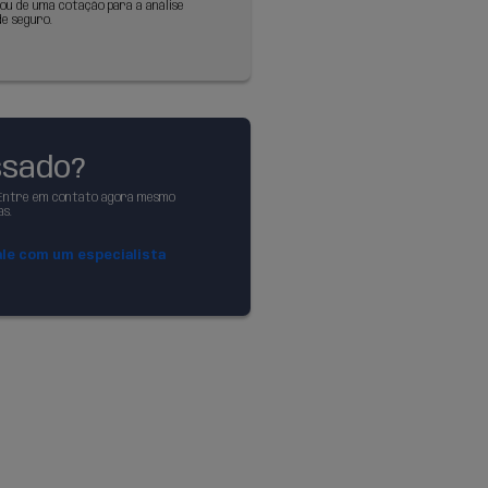
Produtos - Endp
a lista de produ
Permite o sistema do parceiro obter uma 
produtos disponíveis para a comercializaç
coberturas e assistências. Para produtos c
exemplo, bilhetes de seguro, o preço tamb
diretamente.