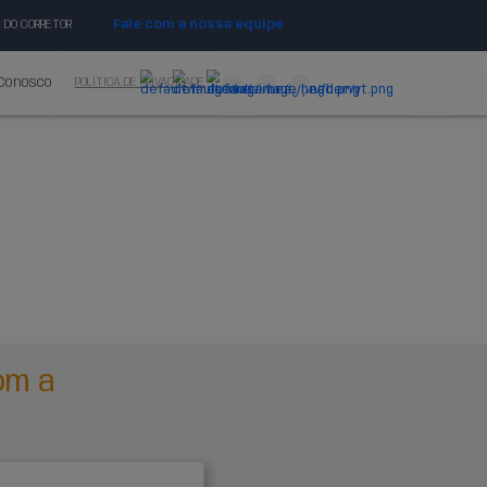
DO CLIENTE
AJUDA
SINISTRO
PORTAL DO CORR
ecnologia EQ
Seja nosso parceiro
Fale Conosc
nossas soluções
rmar sua metodologia de vendas e agregar valor
uir as soluções que temos a oferecer em nosso
software.