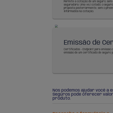
OAut
aute
Permite a a
seguros da 
identificad
disponibiliz