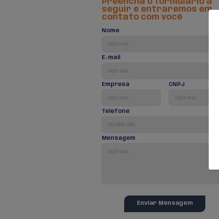
RFQ 
cot
Permite a c
seguradora.
proposta po
informados 
Emis
Certificado
emissão de 