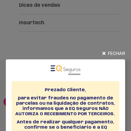
Dicas de vendas
Insurtech
FECHAR
Siga nossas
Redes Sociais
Siga nosso perfil e fique por dentro das nossas
novidades.
Prezado Cliente,
para evitar fraudes no pagamento de
@eq.seguros
EQ Seguros
parcelas ou na liquidação de contratos,
informamos que a EQ Seguros NÃO
AUTORIZA O RECEBIMENTO POR TERCEIROS.
Antes de realizar qualquer pagamento,
confirme se o beneficiário é a EQ