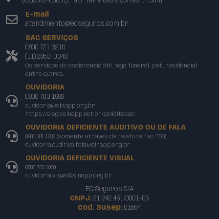
(62)3572-6000 (2ª a 6ª feira das 8:30h às 17:30h)
E-mail
atendimento@eqseguros.com.br
SAC SERVIÇOS
0800 721 3210
(11) 2853-0348
Os serviços de assistência 24h, seja funeral, pet, residencial
entre outros.
OUVIDORIA
0800 703 1989
ouvidoria@sinapp.org.br
https://sisgo.sinapp.net.br/solicitacao
OUVIDORIA DEFICIENTE AUDITIVO OU DE FALA
0800 201 1838 (somente através de telefone fixo TDD)
ouvidoria.auditivo.fala@sinapp.org.br
OUVIDORIA DEFICIENTE VISUAL
0800 703 1989
ouvidoria.visual@sinapp.org.br
EQ Seguros S/A
CNPJ:
21.242.451/0001-05
Cod. Susep:
01554