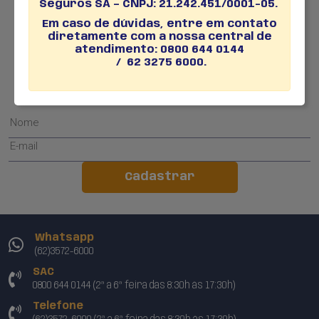
Seguros SA – CNPJ: 21.242.451/0001-05.
Em caso de dúvidas, entre em contato
diretamente com a nossa central de
|
POLÍTICA DE PRIVACIDADE
TERMOS DE USO
atendimento: 0800 644 0144
/ 62 3275 6000.
Newsletter
Fique por dentro das novidades
Cadastrar
Whatsapp
(62)3572-6000
SAC
0800 644 0144 (2ª a 6ª feira das 8:30h às 17:30h)
Telefone